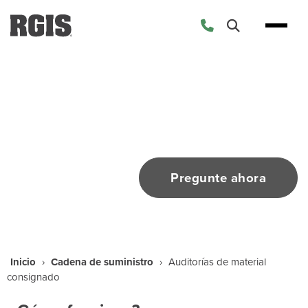
Skip
to
content
Auditorías de material
consignado
Tome el control de sus productos y activos
Pregunte ahora
Inicio
›
Cadena de suministro
›
Auditorías de material
consignado