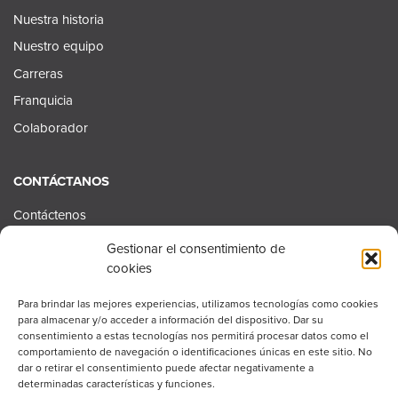
Nuestra historia
Nuestro equipo
Carreras
Franquicia
Colaborador
CONTÁCTANOS
Contáctenos
Contáctenos Recursos Humanos
Gestionar el consentimiento de
cookies
Consulta de franquicia
Para brindar las mejores experiencias, utilizamos tecnologías como cookies
para almacenar y/o acceder a información del dispositivo. Dar su
consentimiento a estas tecnologías nos permitirá procesar datos como el
comportamiento de navegación o identificaciones únicas en este sitio. No
© 2026 RGIS.
Todos los derechos reservados
dar o retirar el consentimiento puede afectar negativamente a
determinadas características y funciones.