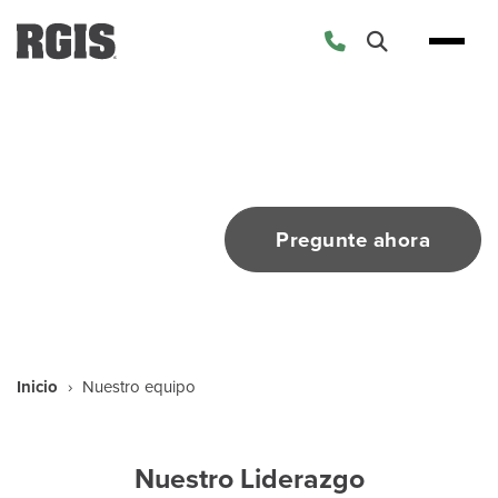
Skip
to
content
Nuestro equipo
Pregunte ahora
Inicio
›
Nuestro equipo
Nuestro Liderazgo